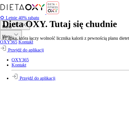
🌻 Letnie 40% rabatu
Dieta OXY. Tutaj się chudnie
Menu
Menu
#1 apka, która łączy wolność licznika kalorii z pewnością planu diete
OXY365
Kontakt
Przejdź do aplikacji
OXY365
Kontakt
Przejdź do aplikacji