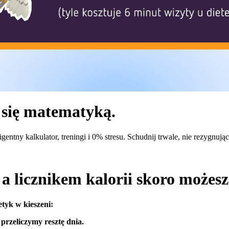
 się matematyką.
igentny kalkulator, treningi i 0% stresu. Schudnij trwale, nie rezygnują
a licznikem kalorii skoro możes
etyk w kieszeni:
przeliczymy resztę dnia.