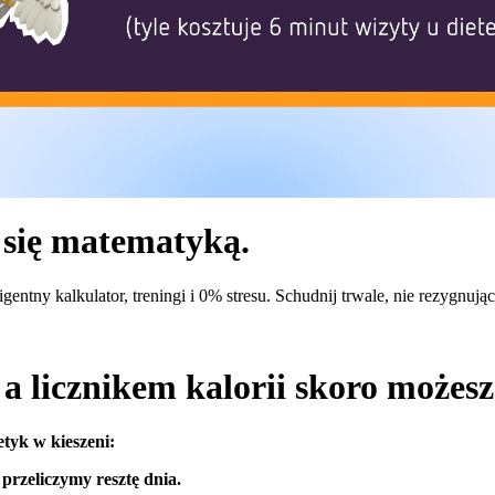
 się matematyką.
igentny kalkulator, treningi i 0% stresu. Schudnij trwale, nie rezygnują
a licznikem kalorii skoro możes
etyk w kieszeni:
przeliczymy resztę dnia.