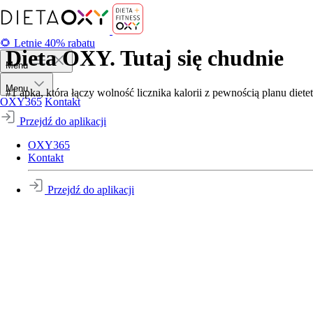
🌻 Letnie 40% rabatu
Dieta OXY. Tutaj się chudnie
Menu
Menu
#1 apka, która łączy wolność licznika kalorii z pewnością planu diete
OXY365
Kontakt
Przejdź do aplikacji
OXY365
Kontakt
Przejdź do aplikacji