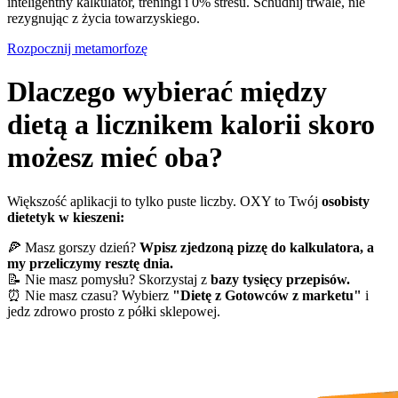
inteligentny kalkulator, treningi i 0% stresu. Schudnij trwale, nie
rezygnując z życia towarzyskiego.
Rozpocznij metamorfozę
Dlaczego wybierać między
dietą a licznikem kalorii skoro
możesz mieć oba?
Większość aplikacji to tylko puste liczby. OXY to Twój
osobisty
dietetyk w kieszeni:
🍕 Masz gorszy dzień?
Wpisz zjedzoną pizzę do kalkulatora, a
my przeliczymy resztę dnia.
📝 Nie masz pomysłu? Skorzystaj z
bazy tysięcy przepisów.
⏰ Nie masz czasu? Wybierz
"Dietę z Gotowców z marketu"
i
jedz zdrowo prosto z półki sklepowej.