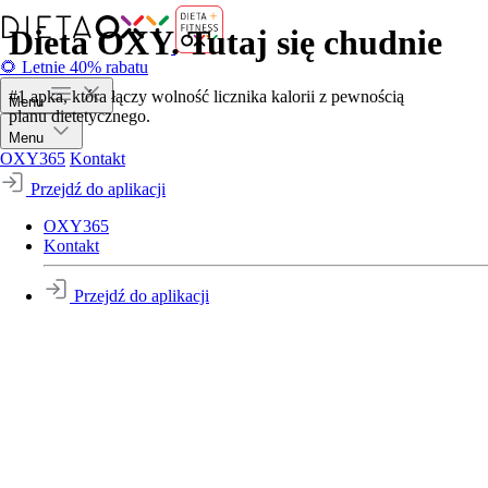
Dieta OXY. Tutaj się chudnie
🌻 Letnie 40% rabatu
#1 apka, która łączy wolność licznika kalorii z pewnością
Menu
planu dietetycznego.
Menu
OXY365
Kontakt
Przejdź do aplikacji
OXY365
Kontakt
Przejdź do aplikacji