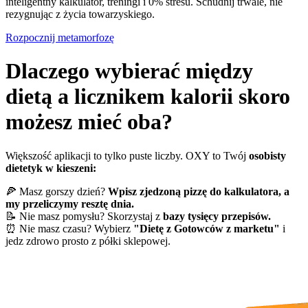
inteligentny kalkulator, treningi i 0% stresu. Schudnij trwale, nie
rezygnując z życia towarzyskiego.
Rozpocznij metamorfozę
Dlaczego wybierać między
dietą a licznikem kalorii skoro
możesz mieć oba?
Większość aplikacji to tylko puste liczby. OXY to Twój
osobisty
dietetyk w kieszeni:
🍕 Masz gorszy dzień?
Wpisz zjedzoną pizzę do kalkulatora, a
my przeliczymy resztę dnia.
📝 Nie masz pomysłu? Skorzystaj z
bazy tysięcy przepisów.
⏰ Nie masz czasu? Wybierz
"Dietę z Gotowców z marketu"
i
jedz zdrowo prosto z półki sklepowej.