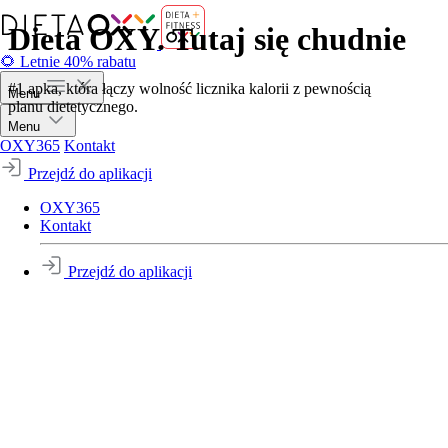
Dieta OXY. Tutaj się chudnie
🌻 Letnie 40% rabatu
#1 apka, która łączy wolność licznika kalorii z pewnością
Menu
planu dietetycznego.
Menu
OXY365
Kontakt
Przejdź do aplikacji
OXY365
Kontakt
Przejdź do aplikacji