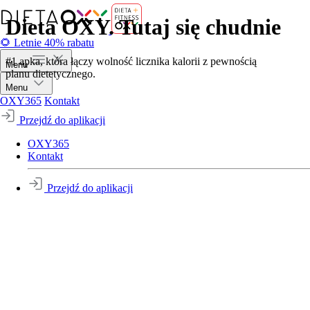
Dieta OXY. Tutaj się chudnie
🌻 Letnie 40% rabatu
#1 apka, która łączy wolność licznika kalorii z pewnością
Menu
planu dietetycznego.
Menu
OXY365
Kontakt
Przejdź do aplikacji
OXY365
Kontakt
Przejdź do aplikacji