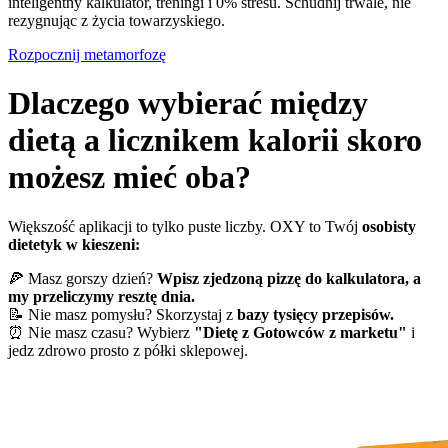
inteligentny kalkulator, treningi i 0% stresu. Schudnij trwale, nie
rezygnując z życia towarzyskiego.
Rozpocznij metamorfozę
Dlaczego wybierać między
dietą a licznikem kalorii skoro
możesz mieć oba?
Większość aplikacji to tylko puste liczby. OXY to Twój
osobisty
dietetyk w kieszeni:
🍕 Masz gorszy dzień?
Wpisz zjedzoną pizzę do kalkulatora, a
my przeliczymy resztę dnia.
📝 Nie masz pomysłu? Skorzystaj z
bazy tysięcy przepisów.
⏰ Nie masz czasu? Wybierz
"Dietę z Gotowców z marketu"
i
jedz zdrowo prosto z półki sklepowej.