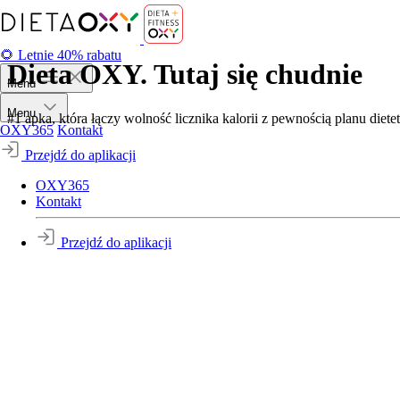
🌻 Letnie 40% rabatu
Dieta OXY. Tutaj się chudnie
Menu
Menu
#1 apka, która łączy wolność licznika kalorii z pewnością planu diete
OXY365
Kontakt
Przejdź do aplikacji
OXY365
Kontakt
Przejdź do aplikacji