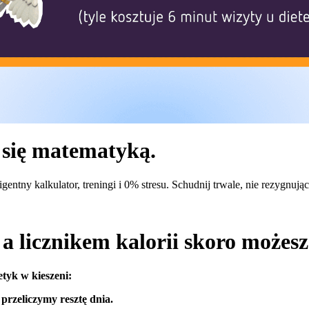
 się matematyką.
igentny kalkulator, treningi i 0% stresu. Schudnij trwale, nie rezygnują
a licznikem kalorii skoro możes
etyk w kieszeni:
przeliczymy resztę dnia.