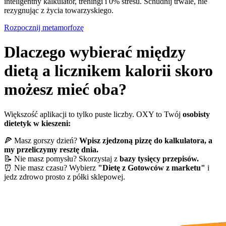
inteligentny kalkulator, treningi i 0% stresu. Schudnij trwale, nie
rezygnując z życia towarzyskiego.
Rozpocznij metamorfozę
Dlaczego wybierać między
dietą a licznikem kalorii skoro
możesz mieć oba?
Większość aplikacji to tylko puste liczby. OXY to Twój
osobisty
dietetyk w kieszeni:
🍕 Masz gorszy dzień?
Wpisz zjedzoną pizzę do kalkulatora, a
my przeliczymy resztę dnia.
📝 Nie masz pomysłu? Skorzystaj z
bazy tysięcy przepisów.
⏰ Nie masz czasu? Wybierz
"Dietę z Gotowców z marketu"
i
jedz zdrowo prosto z półki sklepowej.