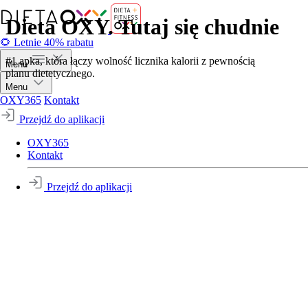
Dieta OXY. Tutaj się chudnie
🌻 Letnie 40% rabatu
#1 apka, która łączy wolność licznika kalorii z pewnością
Menu
planu dietetycznego.
Menu
OXY365
Kontakt
Przejdź do aplikacji
OXY365
Kontakt
Przejdź do aplikacji