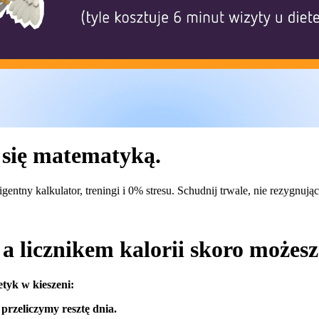
 się matematyką.
igentny kalkulator, treningi i 0% stresu. Schudnij trwale, nie rezygnują
a licznikem kalorii skoro możes
etyk w kieszeni:
przeliczymy resztę dnia.