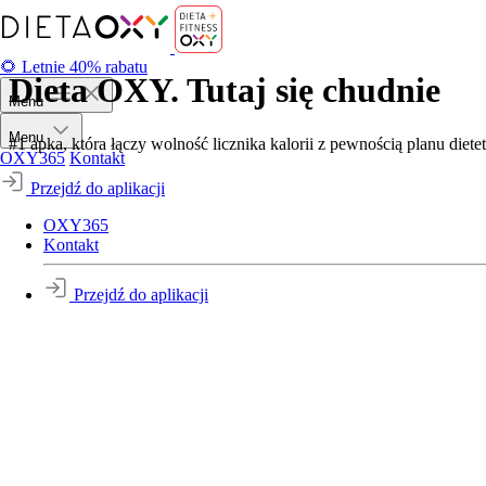
🌻 Letnie 40% rabatu
Dieta OXY. Tutaj się chudnie
Menu
Menu
#1 apka, która łączy wolność licznika kalorii z pewnością planu diete
OXY365
Kontakt
Przejdź do aplikacji
OXY365
Kontakt
Przejdź do aplikacji