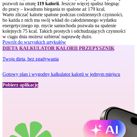
pozwoli na utratę
119 kalorii
. Jeszcze więcej spalisz biegnąc
do pracy – kwadrans biegania to spalone aż 179 kcal.
Warto zliczać kalorie spalone podczas codziennych czynności,
bo każda z nich ma swój wkład do całodziennego wydatku
energetycznego np. mycie samochodu pozwala na spalenie
kolejnych 75 kcal. Takich prostych i odchudzających czynności
w ciągu dnia możesz uzbierać naprawdę dużo.
Powrót do wszystkich artykułów
DIETA
KALKULATOR KALORII
PRZEPYSZNIK
Twoja dieta
, bez zgadywania
Gotowy plan i wygodny kalkulator kalorii w jednym miejscu
Pobierz aplikację