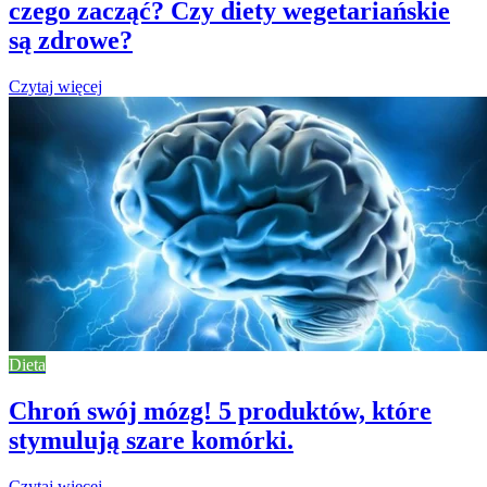
czego zacząć? Czy diety wegetariańskie
są zdrowe?
Czytaj więcej
Dieta
Chroń swój mózg! 5 produktów, które
stymulują szare komórki.
Czytaj więcej