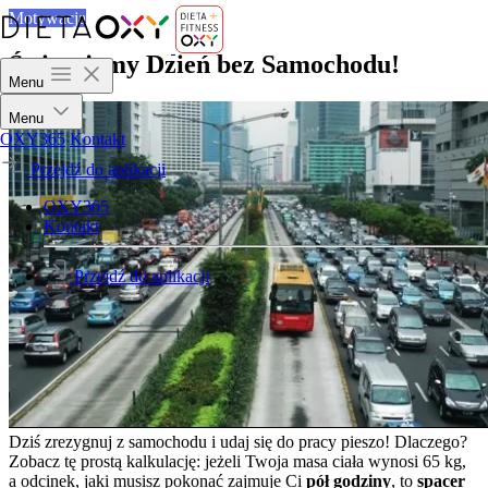
Motywacja
Świętujemy Dzień bez Samochodu!
Menu
Menu
OXY365
Kontakt
Przejdź do aplikacji
OXY365
Kontakt
Przejdź do aplikacji
Dziś zrezygnuj z samochodu i udaj się do pracy pieszo! Dlaczego?
Zobacz tę prostą kalkulację: jeżeli Twoja masa ciała wynosi 65 kg,
a odcinek, jaki musisz pokonać zajmuje Ci
pół godziny
, to
spacer