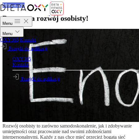
Motywacja
Postaw na rozwój osobisty!
Menu
Menu
OXY365
Kontakt
Przejdź do aplikacji
OXY365
Kontakt
Przejdź do aplikacji
Rozwój osobisty to zarówno samodoskonalenie, jak i zdobywanie
umiejętności oraz pracowanie nad swoimi zdolnościami
interpersonalnymi. Każdy z nas chce mieć przecież bogatą sieć