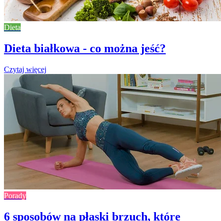
Dieta
Dieta białkowa - co można jeść?
Czytaj więcej
Porady
6 sposobów na płaski brzuch, które