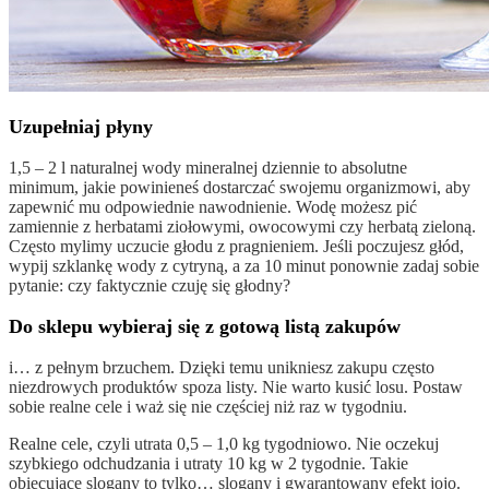
Uzupełniaj płyny
1,5 – 2 l naturalnej wody mineralnej dziennie to absolutne
minimum, jakie powinieneś dostarczać swojemu organizmowi, aby
zapewnić mu odpowiednie nawodnienie. Wodę możesz pić
zamiennie z herbatami ziołowymi, owocowymi czy herbatą zieloną.
Często mylimy uczucie głodu z pragnieniem. Jeśli poczujesz głód,
wypij szklankę wody z cytryną, a za 10 minut ponownie zadaj sobie
pytanie: czy faktycznie czuję się głodny?
Do sklepu wybieraj się z gotową listą zakupów
i… z pełnym brzuchem. Dzięki temu unikniesz zakupu często
niezdrowych produktów spoza listy. Nie warto kusić losu. Postaw
sobie realne cele i waż się nie częściej niż raz w tygodniu.
Realne cele, czyli utrata 0,5 – 1,0 kg tygodniowo. Nie oczekuj
szybkiego odchudzania i utraty 10 kg w 2 tygodnie. Takie
obiecujące slogany to tylko… slogany i gwarantowany efekt jojo.