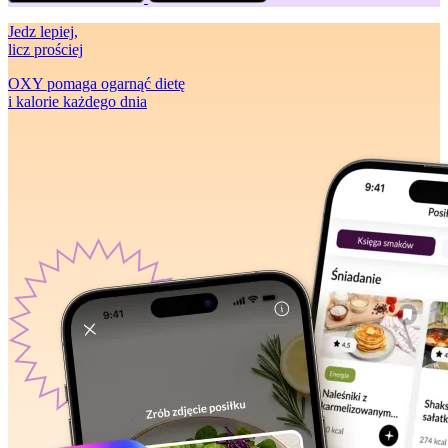
Jedz lepiej
,
licz prościej
OXY pomaga ogarnąć dietę
i kalorie każdego dnia