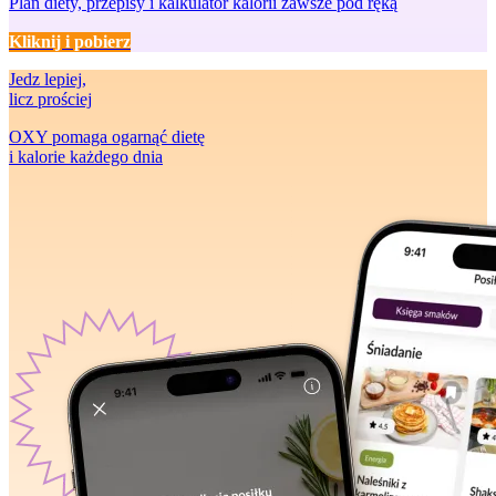
Plan diety, przepisy i kalkulator kalorii zawsze pod ręką
Kliknij i pobierz
Jedz lepiej
,
licz prościej
OXY pomaga ogarnąć dietę
i kalorie każdego dnia