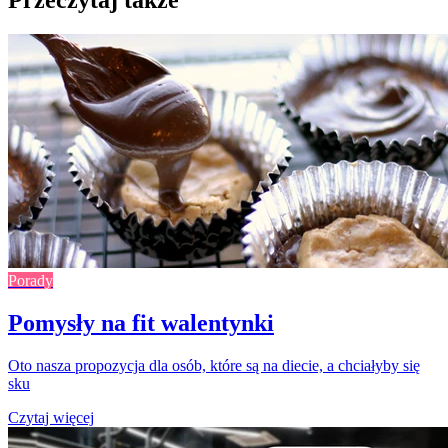
Przeczytaj także
Porady
Pomysły na fit walentynki
Oto nasza propozycja dla osób, które są na diecie, a chciałyby się
sku
Czytaj więcej