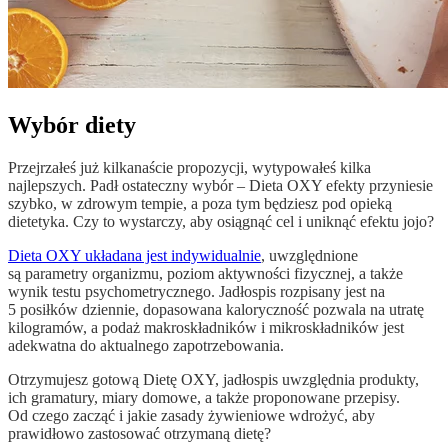
Wybór diety
Przejrzałeś już kilkanaście propozycji, wytypowałeś kilka
najlepszych. Padł ostateczny wybór – Dieta OXY efekty przyniesie
szybko, w zdrowym tempie, a poza tym będziesz pod opieką
dietetyka. Czy to wystarczy, aby osiągnąć cel i uniknąć efektu jojo?
Dieta OXY układana jest indywidualnie
, uwzględnione
są parametry organizmu, poziom aktywności fizycznej, a także
wynik testu psychometrycznego. Jadłospis rozpisany jest na
5 posiłków dziennie, dopasowana kaloryczność pozwala na utratę
kilogramów, a podaż makroskładników i mikroskładników jest
adekwatna do aktualnego zapotrzebowania.
Otrzymujesz gotową Dietę OXY, jadłospis uwzględnia produkty,
ich gramatury, miary domowe, a także proponowane przepisy.
Od czego zacząć i jakie zasady żywieniowe wdrożyć, aby
prawidłowo zastosować otrzymaną dietę?