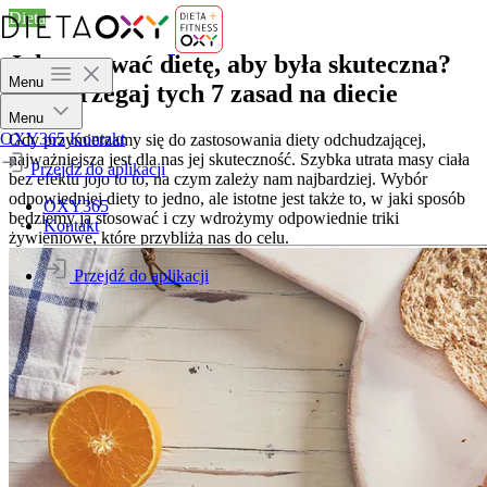
Dieta
Jak stosować dietę, aby była skuteczna?
Menu
Przestrzegaj tych 7 zasad na diecie
Menu
OXY365
Kontakt
Gdy przymierzamy się do zastosowania diety odchudzającej,
najważniejsza jest dla nas jej skuteczność. Szybka utrata masy ciała
Przejdź do aplikacji
bez efektu jojo to to, na czym zależy nam najbardziej. Wybór
odpowiedniej diety to jedno, ale istotne jest także to, w jaki sposób
OXY365
będziemy ją stosować i czy wdrożymy odpowiednie triki
Kontakt
żywieniowe, które przybliżą nas do celu.
Przejdź do aplikacji