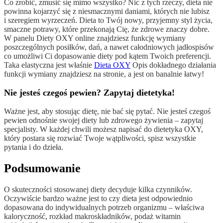
Co zrobić, zmusić się mimo wszystko? Nic z tych rzeczy, dieta nie
powinna kojarzyć się z niesmacznymi daniami, których nie lubisz
i szeregiem wyrzeczeń. Dieta to Twój nowy, przyjemny styl życia,
smaczne potrawy, które przekonają Cię, że zdrowe znaczy dobre.
W panelu Diety OXY online znajdziesz funkcję wymiany
poszczególnych posiłków, dań, a nawet całodniowych jadłospisów
co umożliwi Ci dopasowanie diety pod kątem Twoich preferencji.
Taka elastyczna jest właśnie
Dieta OXY
Opis dokładnego działania
funkcji wymiany znajdziesz na stronie, a jest on banalnie łatwy!
Nie jesteś czegoś pewien? Zapytaj dietetyka!
Ważne jest, aby stosując dietę, nie bać się pytać. Nie jesteś czegoś
pewien odnośnie swojej diety lub zdrowego żywienia – zapytaj
specjalisty. W każdej chwili możesz napisać do dietetyka OXY,
który postara się rozwiać Twoje wątpliwości, spisz wszystkie
pytania i do dzieła.
Podsumowanie
O skuteczności stosowanej diety decyduje kilka czynników.
Oczywiście bardzo ważne jest to czy dieta jest odpowiednio
dopasowana do indywidualnych potrzeb organizmu – właściwa
kaloryczność, rozkład makroskładników, podaż witamin