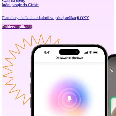
Czas na dietę,
która pasuje do Ciebie
Plan diety i kalkulator kalorii w jednej aplikacji OXY
Pobierz aplikację