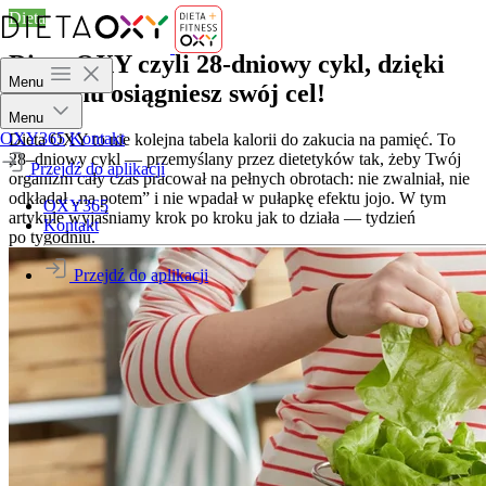
Dieta
Dieta OXY czyli 28-dniowy cykl, dzięki
Menu
któremu osiągniesz swój cel!
Menu
OXY365
Kontakt
Dieta OXY to nie kolejna tabela kalorii do zakucia na pamięć. To
28–dniowy cykl — przemyślany przez dietetyków tak, żeby Twój
Przejdź do aplikacji
organizm cały czas pracował na pełnych obrotach: nie zwalniał, nie
odkładał „na potem” i nie wpadał w pułapkę efektu jojo. W tym
OXY365
artykule wyjaśniamy krok po kroku jak to działa — tydzień
Kontakt
po tygodniu.
Przejdź do aplikacji