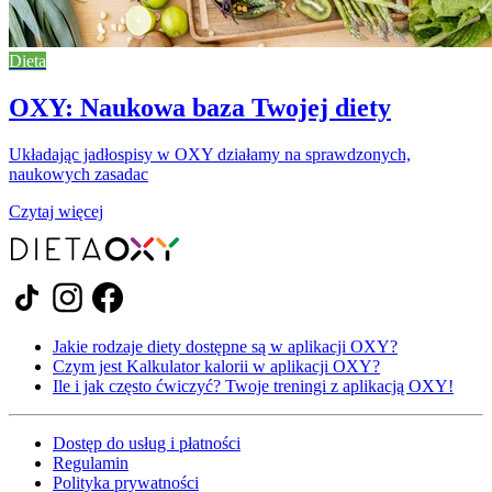
Dieta
OXY: Naukowa baza Twojej diety
Układając jadłospisy w OXY działamy na sprawdzonych,
naukowych zasadac
Czytaj więcej
Jakie rodzaje diety dostępne są w aplikacji OXY?
Czym jest Kalkulator kalorii w aplikacji OXY?
Ile i jak często ćwiczyć? Twoje treningi z aplikacją OXY!
Dostęp do usług i płatności
Regulamin
Polityka prywatności