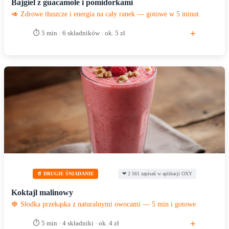
Bajgiel z guacamole i pomidorkami
🥑 Zdrowe tłuszcze i energia na cały ranek — gotowe w 5 minut
+
⏱ 5 min · 6 składników · ok. 5 zł
🥤 DRUGIE ŚNIADANIE
❤ 2 561 zapisań w aplikacji OXY
Koktajl malinowy
🍓 Słodka przekąska z naturalnymi owocami — 5 min i gotowe
+
⏱ 5 min · 4 składniki · ok. 4 zł