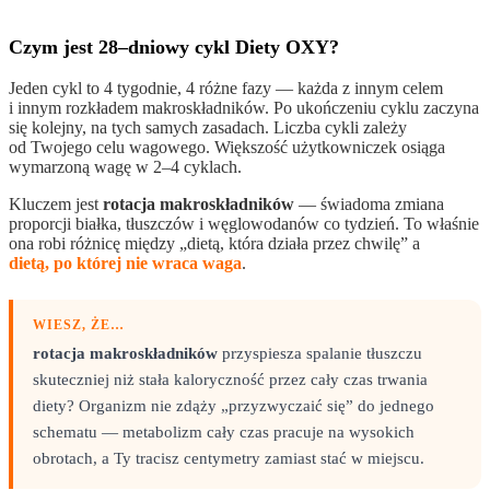
Czym jest 28–dniowy cykl Diety OXY?
Jeden cykl to 4 tygodnie, 4 różne fazy — każda z innym celem
i innym rozkładem makroskładników. Po ukończeniu cyklu zaczyna
się kolejny, na tych samych zasadach. Liczba cykli zależy
od Twojego celu wagowego. Większość użytkowniczek osiąga
wymarzoną wagę w 2–4 cyklach.
Kluczem jest
rotacja makroskładników
— świadoma zmiana
proporcji białka, tłuszczów i węglowodanów co tydzień. To właśnie
ona robi różnicę między „dietą, która działa przez chwilę” a
dietą, po której nie wraca waga
.
WIESZ, ŻE…
rotacja makroskładników
przyspiesza spalanie tłuszczu
skuteczniej niż stała kaloryczność przez cały czas trwania
diety? Organizm nie zdąży „przyzwyczaić się” do jednego
schematu — metabolizm cały czas pracuje na wysokich
obrotach, a Ty tracisz centymetry zamiast stać w miejscu.