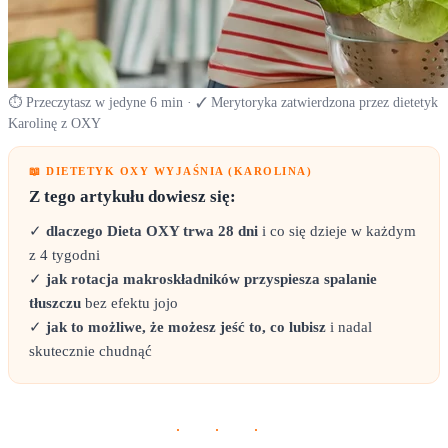
⏱ Przeczytasz w jedyne 6 min · ✓ Merytoryka zatwierdzona przez dietetyk
Karolinę z OXY
📖 DIETETYK OXY WYJAŚNIA (KAROLINA)
Z tego artykułu dowiesz się:
✓
dlaczego Dieta OXY trwa 28 dni
i co się dzieje w każdym
z 4 tygodni
✓
jak rotacja makroskładników przyspiesza spalanie
tłuszczu
bez efektu jojo
✓
jak to możliwe, że możesz jeść to, co lubisz
i nadal
skutecznie chudnąć
· · ·