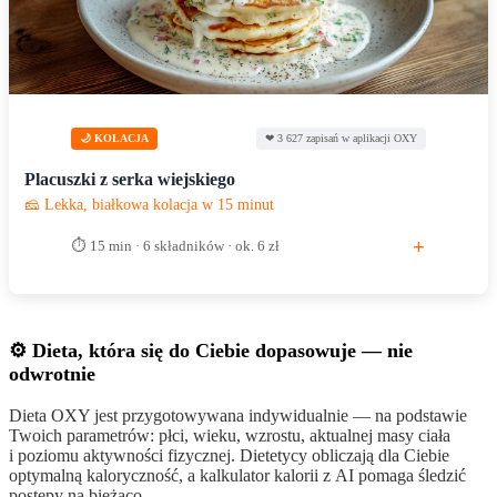
🌙 KOLACJA
❤ 3 627 zapisań w aplikacji OXY
Placuszki z serka wiejskiego
🧀 Lekka, białkowa kolacja w 15 minut
+
⏱ 15 min · 6 składników · ok. 6 zł
⚙️ Dieta, która się do Ciebie dopasowuje — nie
odwrotnie
Dieta OXY jest przygotowywana indywidualnie — na podstawie
Twoich parametrów: płci, wieku, wzrostu, aktualnej masy ciała
i poziomu aktywności fizycznej. Dietetycy obliczają dla Ciebie
optymalną kaloryczność, a kalkulator kalorii z AI pomaga śledzić
postępy na bieżąco.