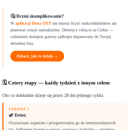
🤔 Brzmi skomplikowanie?
W
aplikacji Dieta OXY
nie musisz liczyć makroskładników ani
planować rotacji samodzielnie. Dietetycy robią to za Ciebie —
codziennie dostajesz gotowy jadłospis dopasowany do Twojej
aktualnej fazy.
Zobacz, jak to działa →
🗓 Cztery etapy — każdy tydzień z innym celem
Oto co dokładnie dzieje się przez 28 dni jednego cyklu:
TYDZIEŃ 1
🌿 Detox
Oczyszczasz organizm i przygotowujesz go do intensywniejszych
faz. Jadłospisy bogate w owoce, warzywa i koktajle — mnóstwo