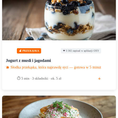
🍎 PRZEKĄSKA
❤ 3 302 zapisań w aplikacji OXY
Jogurt z musli i jagodami
🫐 Słodka przekąska, która naprawdę syci — gotowa w 5 minut
+
⏱ 5 min · 3 składniki · ok. 5 zł