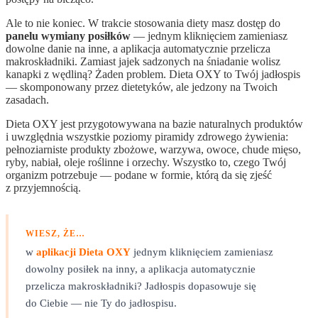
Ale to nie koniec. W trakcie stosowania diety masz dostęp do
panelu wymiany posiłków
— jednym kliknięciem zamieniasz
dowolne danie na inne, a aplikacja automatycznie przelicza
makroskładniki. Zamiast jajek sadzonych na śniadanie wolisz
kanapki z wędliną? Żaden problem. Dieta OXY to Twój jadłospis
— skomponowany przez dietetyków, ale jedzony na Twoich
zasadach.
Dieta OXY jest przygotowywana na bazie naturalnych produktów
i uwzględnia wszystkie poziomy piramidy zdrowego żywienia:
pełnoziarniste produkty zbożowe, warzywa, owoce, chude mięso,
ryby, nabiał, oleje roślinne i orzechy. Wszystko to, czego Twój
organizm potrzebuje — podane w formie, którą da się zjeść
z przyjemnością.
WIESZ, ŻE…
w
aplikacji Dieta OXY
jednym kliknięciem zamieniasz
dowolny posiłek na inny, a aplikacja automatycznie
przelicza makroskładniki? Jadłospis dopasowuje się
do Ciebie — nie Ty do jadłospisu.