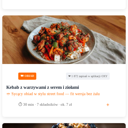
🍽 OBIAD
❤ 1 872 zapisań w aplikacji OXY
Kebab z warzywami z serem i ziołami
🥙 Sycący obiad w stylu street food — fit wersja bez żalu
+
⏱ 30 min · 7 składników · ok. 7 zł