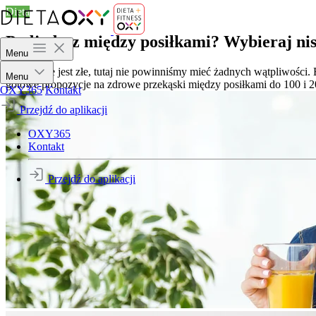
Dieta
Podjadasz między posiłkami? Wybieraj nis
Menu
Podjadanie jest złe, tutaj nie powinniśmy mieć żadnych wątpliwości
Menu
gotowe propozycje na zdrowe przekąski między posiłkami do 100 i 2
OXY365
Kontakt
Przejdź do aplikacji
OXY365
Kontakt
Przejdź do aplikacji