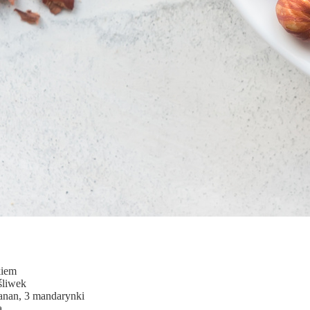
kiem
śliwek
anan, 3 mandarynki
a