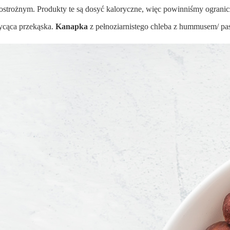
 ostrożnym. Produkty te są dosyć kaloryczne, więc powinniśmy ogranicz
 sycąca przekąska.
Kanapka
z pełnoziarnistego chleba z hummusem/ pas