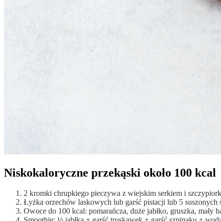
Niskokaloryczne przekąski około 100 kcal
2 kromki chrupkiego pieczywa z wiejskim serkiem i szczypior
Łyżka orzechów laskowych lub garść pistacji lub 5 suszonych 
Owoce do 100 kcal: pomarańcza, duże jabłko, gruszka, mały b
Smoothie: ½ jabłka + garść truskawek + garść szpinaku + wod