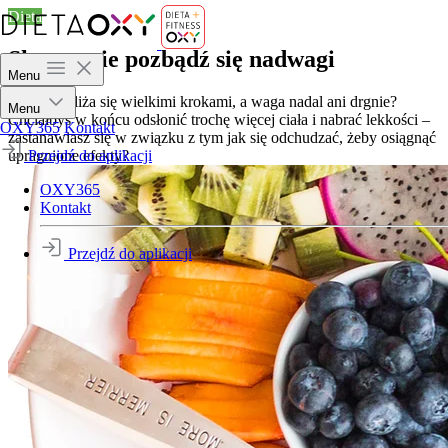
Dieta
Skutecznie pozbądź się nadwagi
Menu
Wiosna zbliża się wielkimi krokami, a waga nadal ani drgnie?
Menu
Chciałbyś w końcu odsłonić trochę więcej ciała i nabrać lekkości –
OXY365
Kontakt
zastanawiasz się w związku z tym jak się odchudzać, żeby osiągnąć
upragnione efekty?
Przejdź do aplikacji
OXY365
Kontakt
Przejdź do aplikacji