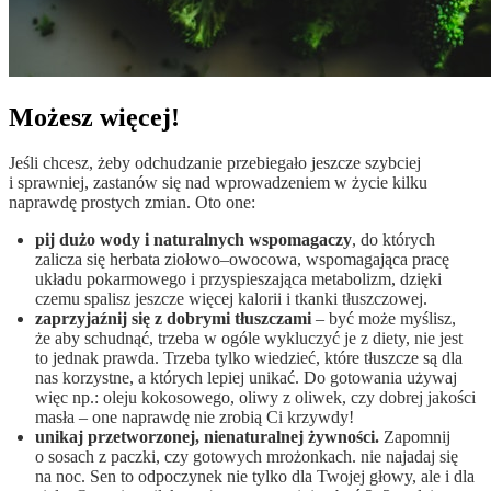
Możesz więcej!
Jeśli chcesz, żeby odchudzanie przebiegało jeszcze szybciej
i sprawniej, zastanów się nad wprowadzeniem w życie kilku
naprawdę prostych zmian. Oto one:
pij dużo wody i naturalnych wspomagaczy
, do których
zalicza się herbata ziołowo–owocowa, wspomagająca pracę
układu pokarmowego i przyspieszająca metabolizm, dzięki
czemu spalisz jeszcze więcej kalorii i tkanki tłuszczowej.
zaprzyjaźnij się z dobrymi tłuszczami
– być może myślisz,
że aby schudnąć, trzeba w ogóle wykluczyć je z diety, nie jest
to jednak prawda. Trzeba tylko wiedzieć, które tłuszcze są dla
nas korzystne, a których lepiej unikać. Do gotowania używaj
więc np.: oleju kokosowego, oliwy z oliwek, czy dobrej jakości
masła – one naprawdę nie zrobią Ci krzywdy!
unikaj przetworzonej, nienaturalnej żywności.
Zapomnij
o sosach z paczki, czy gotowych mrożonkach. nie najadaj się
na noc. Sen to odpoczynek nie tylko dla Twojej głowy, ale i dla