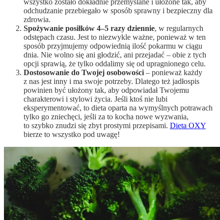
wszystko zostało dokładnie przemyślane i ułożone tak, aby
odchudzanie przebiegało w sposób sprawny i bezpieczny dla
zdrowia.
Spożywanie posiłków 4–5 razy dziennie
, w regularnych
odstępach czasu. Jest to niezwykle ważne, ponieważ w ten
sposób przyjmujemy odpowiednią ilość pokarmu w ciągu
dnia. Nie wolno się ani głodzić, ani przejadać – obie z tych
opcji sprawią, że tylko oddalimy się od upragnionego celu.
Dostosowanie do Twojej osobowości
– ponieważ każdy
z nas jest inny i ma swoje potrzeby. Dlatego też jadłospis
powinien być ułożony tak, aby odpowiadał Twojemu
charakterowi i stylowi życia. Jeśli ktoś nie lubi
eksperymentować, to dieta oparta na wymyślnych potrawach
tylko go zniechęci, jeśli za to kocha nowe wyzwania,
to szybko znudzi się zbyt prostymi przepisami.
Dieta OXY
bierze to wszystko pod uwagę!