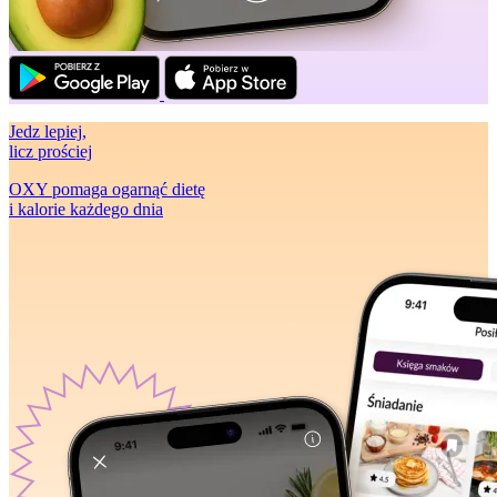
Jedz lepiej
,
licz prościej
OXY pomaga ogarnąć dietę
i kalorie każdego dnia