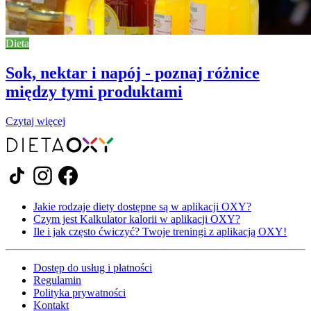
Dieta
Sok, nektar i napój - poznaj różnice
między tymi produktami
Czytaj więcej
Jakie rodzaje diety dostępne są w aplikacji OXY?
Czym jest Kalkulator kalorii w aplikacji OXY?
Ile i jak często ćwiczyć? Twoje treningi z aplikacją OXY!
Dostęp do usług i płatności
Regulamin
Polityka prywatności
Kontakt