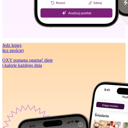
Jedz lepiej
,
licz prościej
OXY pomaga ogarnąć dietę
i kalorie każdego dnia