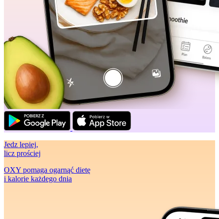
Jedz lepiej
,
licz prościej
OXY pomaga ogarnąć dietę
i kalorie każdego dnia