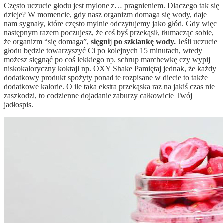
Często uczucie głodu jest mylone z… pragnieniem. Dlaczego tak się
dzieje? W momencie, gdy nasz organizm domaga się wody, daje
nam sygnały, które często mylnie odczytujemy jako głód. Gdy więc
następnym razem poczujesz, że coś byś przekąsił, tłumacząc sobie,
że organizm “się domaga”,
sięgnij po szklankę wody.
Jeśli uczucie
głodu będzie towarzyszyć Ci po kolejnych 15 minutach, wtedy
możesz sięgnąć po coś lekkiego np. schrup marchewkę czy wypij
niskokaloryczny koktajl np. OXY Shake Pamiętaj jednak, że każdy
dodatkowy produkt spożyty ponad te rozpisane w diecie to także
dodatkowe kalorie. O ile taka ekstra przekąska raz na jakiś czas nie
zaszkodzi, to codzienne dojadanie zaburzy całkowicie Twój
jadłospis.