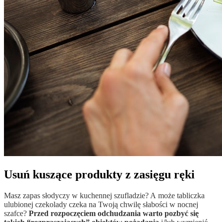
Usuń kuszące produkty z zasięgu ręki
Masz zapas słodyczy w kuchennej szufladzie? A może tabliczka
ulubionej czekolady czeka na Twoją chwilę słabości w nocnej
szafce?
Przed rozpoczęciem odchudzania warto pozbyć się