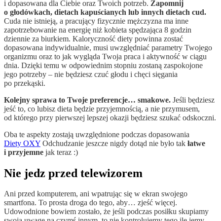
i dopasowana dla Ciebie oraz Twoich potrzeb.
Zapomnij
o głodówkach, dietach kapuścianych lub innych dietach cud.
Cuda nie istnieją, a pracujący fizycznie mężczyzna ma inne
zapotrzebowanie na energię niż kobieta spędzająca 8 godzin
dziennie za biurkiem. Kaloryczność diety powinna zostać
dopasowana indywidualnie, musi uwzględniać parametry Twojego
organizmu oraz to jak wygląda Twoja praca i aktywność w ciągu
dnia. Dzięki temu w odpowiednim stopniu zostaną zaspokojone
jego potrzeby – nie będziesz czuć głodu i chęci sięgania
po przekąski.
Kolejny sprawa to Twoje preferencje… smakowe.
Jeśli będziesz
jeść to, co lubisz dieta będzie przyjemnością, a nie przymusem,
od którego przy pierwszej lepszej okazji będziesz szukać odskoczni.
Oba te aspekty zostają uwzględnione podczas dopasowania
Diety OXY
Odchudzanie jeszcze nigdy dotąd nie było tak
łatwe
i przyjemne
jak teraz :)
Nie jedz przed telewizorem
Ani przed komputerem, ani wpatrując się w ekran swojego
smartfona. To prosta droga do tego, aby… zjeść więcej.
Udowodnione bowiem zostało, że jeśli podczas posiłku skupiamy
swoją uwagę na czymś innym, to nie kontrolujemy tego ile jemy