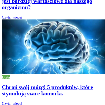
jest bardziej wartościowe dla naszego
organizmu?
Czytaj więcej
Dieta
Chroń swój mózg! 5 produktów, które
stymulują szare komórki.
Czytaj więcej