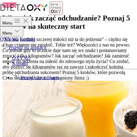
Porady
Wiesz jak zacząć odchudzanie? Poznaj 5
Menu
kroków na skuteczny start
Menu
OXY365
Kontakt
“Nie ma bardziej szczerej miłości niż ta do jedzenia” – ciężko się
z tym cytatem nie zgodzić. Tobie też? Większości z nas na pewno.
Przejdź do aplikacji
Co jednak gdy to uczucie daje nam się we znaki i postanawiamy
zrzucić kilka kilogramów? Jak zacząć odchudzanie? Jak zamienić
OXY365
miłość do jedzenia na miłość do zdrowego stylu życia? Co zrobić,
Kontakt
aby pozbyć się kilogramów raz na zawsze i zakończyć kolejną
próbę odchudzania sukcesem? Poznaj 5 kroków, które pozwolą
Przejdź do aplikacji
Ci na skuteczny start i… upragniony finisz :)