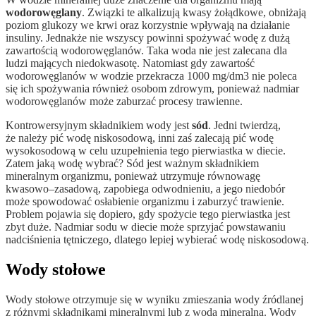
wodorowęglany
. Związki te alkalizują kwasy żołądkowe, obniżają
poziom glukozy we krwi oraz korzystnie wpływają na działanie
insuliny. Jednakże nie wszyscy powinni spożywać wodę z dużą
zawartością wodorowęglanów. Taka woda nie jest zalecana dla
ludzi mających niedokwasotę. Natomiast gdy zawartość
wodorowęglanów w wodzie przekracza 1000 mg/dm3 nie poleca
się ich spożywania również osobom zdrowym, ponieważ nadmiar
wodorowęglanów może zaburzać procesy trawienne.
Kontrowersyjnym składnikiem wody jest
sód
. Jedni twierdzą,
że należy pić wodę niskosodową, inni zaś zalecają pić wodę
wysokosodową w celu uzupełnienia tego pierwiastka w diecie.
Zatem jaką wodę wybrać? Sód jest ważnym składnikiem
mineralnym organizmu, ponieważ utrzymuje równowagę
kwasowo–zasadową, zapobiega odwodnieniu, a jego niedobór
może spowodować osłabienie organizmu i zaburzyć trawienie.
Problem pojawia się dopiero, gdy spożycie tego pierwiastka jest
zbyt duże. Nadmiar sodu w diecie może sprzyjać powstawaniu
nadciśnienia tętniczego, dlatego lepiej wybierać wodę niskosodową.
Wody stołowe
Wody stołowe otrzymuje się w wyniku zmieszania wody źródlanej
z różnymi składnikami mineralnymi lub z wodą mineralną. Wody