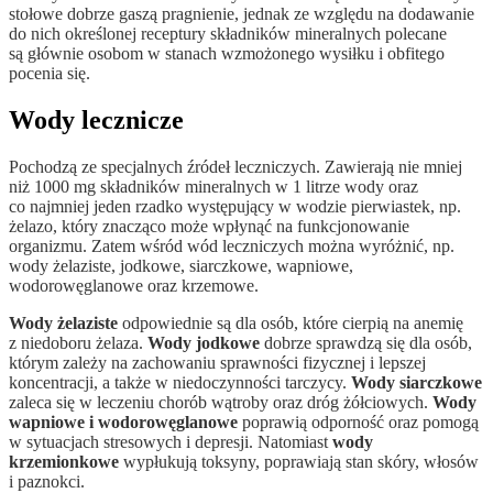
stołowe dobrze gaszą pragnienie, jednak ze względu na dodawanie
do nich określonej receptury składników mineralnych polecane
są głównie osobom w stanach wzmożonego wysiłku i obfitego
pocenia się.
Wody lecznicze
Pochodzą ze specjalnych źródeł leczniczych. Zawierają nie mniej
niż 1000 mg składników mineralnych w 1 litrze wody oraz
co najmniej jeden rzadko występujący w wodzie pierwiastek, np.
żelazo, który znacząco może wpłynąć na funkcjonowanie
organizmu. Zatem wśród wód leczniczych można wyróżnić, np.
wody żelaziste, jodkowe, siarczkowe, wapniowe,
wodorowęglanowe oraz krzemowe.
Wody żelaziste
odpowiednie są dla osób, które cierpią na anemię
z niedoboru żelaza.
Wody jodkowe
dobrze sprawdzą się dla osób,
którym zależy na zachowaniu sprawności fizycznej i lepszej
koncentracji, a także w niedoczynności tarczycy.
Wody siarczkowe
zaleca się w leczeniu chorób wątroby oraz dróg żółciowych.
Wody
wapniowe i wodorowęglanowe
poprawią odporność oraz pomogą
w sytuacjach stresowych i depresji. Natomiast
wody
krzemionkowe
wypłukują toksyny, poprawiają stan skóry, włosów
i paznokci.