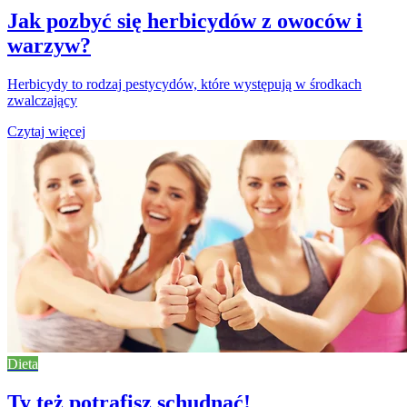
Jak pozbyć się herbicydów z owoców i
warzyw?
Herbicydy to rodzaj pestycydów, które występują w środkach
zwalczający
Czytaj więcej
Dieta
Ty też potrafisz schudnąć!