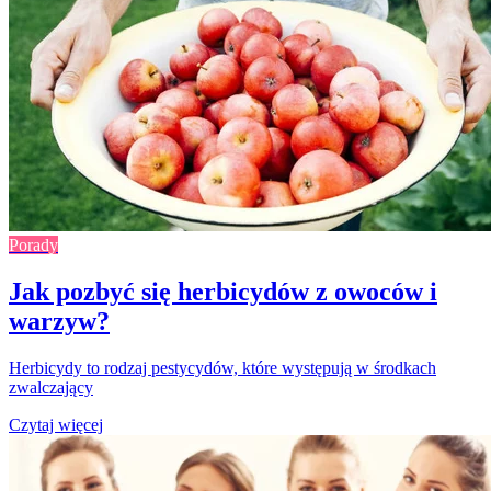
Porady
Jak pozbyć się herbicydów z owoców i
warzyw?
Herbicydy to rodzaj pestycydów, które występują w środkach
zwalczający
Czytaj więcej