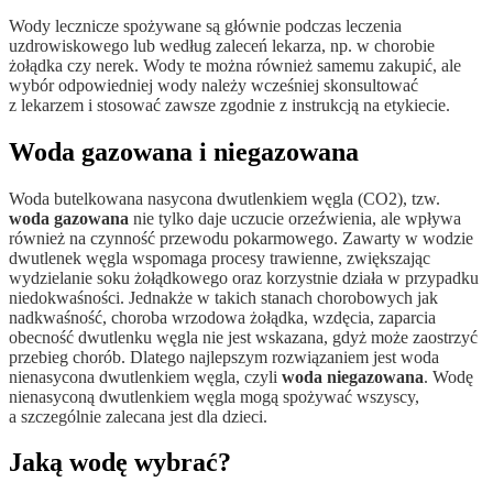
Wody lecznicze spożywane są głównie podczas leczenia
uzdrowiskowego lub według zaleceń lekarza, np. w chorobie
żołądka czy nerek. Wody te można również samemu zakupić, ale
wybór odpowiedniej wody należy wcześniej skonsultować
z lekarzem i stosować zawsze zgodnie z instrukcją na etykiecie.
Woda gazowana i niegazowana
Woda butelkowana nasycona dwutlenkiem węgla (CO2), tzw.
woda gazowana
nie tylko daje uczucie orzeźwienia, ale wpływa
również na czynność przewodu pokarmowego. Zawarty w wodzie
dwutlenek węgla wspomaga procesy trawienne, zwiększając
wydzielanie soku żołądkowego oraz korzystnie działa w przypadku
niedokwaśności. Jednakże w takich stanach chorobowych jak
nadkwaśność, choroba wrzodowa żołądka, wzdęcia, zaparcia
obecność dwutlenku węgla nie jest wskazana, gdyż może zaostrzyć
przebieg chorób. Dlatego najlepszym rozwiązaniem jest woda
nienasycona dwutlenkiem węgla, czyli
woda niegazowana
. Wodę
nienasyconą dwutlenkiem węgla mogą spożywać wszyscy,
a szczególnie zalecana jest dla dzieci.
Jaką wodę wybrać?