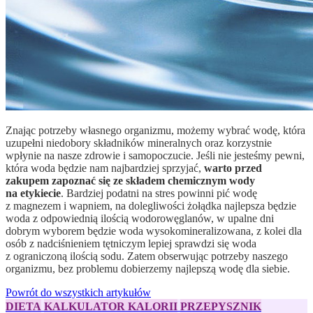
Znając potrzeby własnego organizmu, możemy wybrać wodę, która
uzupełni niedobory składników mineralnych oraz korzystnie
wpłynie na nasze zdrowie i samopoczucie. Jeśli nie jesteśmy pewni,
która woda będzie nam najbardziej sprzyjać,
warto przed
zakupem zapoznać się ze składem chemicznym wody
na etykiecie
. Bardziej podatni na stres powinni pić wodę
z magnezem i wapniem, na dolegliwości żołądka najlepsza będzie
woda z odpowiednią ilością wodorowęglanów, w upalne dni
dobrym wyborem będzie woda wysokomineralizowana, z kolei dla
osób z nadciśnieniem tętniczym lepiej sprawdzi się woda
z ograniczoną ilością sodu. Zatem obserwując potrzeby naszego
organizmu, bez problemu dobierzemy najlepszą wodę dla siebie.
Powrót do wszystkich artykułów
DIETA
KALKULATOR KALORII
PRZEPYSZNIK