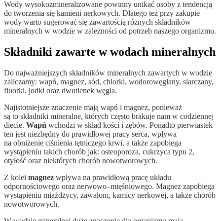
Wody wysokozmineralizowane powinny unikać osoby z tendencją
do tworzenia się kamieni nerkowych. Dlatego też przy zakupie
wody warto sugerować się zawartością różnych składników
mineralnych w wodzie w zależności od potrzeb naszego organizmu.
Składniki zawarte w wodach mineralnych
Do najważniejszych składników mineralnych zawartych w wodzie
zaliczamy: wapń, magnez, sód, chlorki, wodorowęglany, siarczany,
fluorki, jodki oraz dwutlenek węgla.
Najistotniejsze znaczenie mają wapń i magnez, ponieważ
są to składniki mineralne, których często brakuje nam w codziennej
diecie.
Wapń
wchodzi w skład kości i zębów. Ponadto pierwiastek
ten jest niezbędny do prawidłowej pracy serca, wpływa
na obniżenie ciśnienia tętniczego krwi, a także zapobiega
wystąpieniu takich chorób jak: osteoporoza, cukrzyca typu 2,
otyłość oraz niektórych chorób nowotworowych.
Z kolei
magnez
wpływa na prawidłową pracę układu
odpornościowego oraz nerwowo–mięśniowego. Magnez zapobiega
wystąpieniu miażdżycy, zawałom, kamicy nerkowej, a także chorób
nowotworowych.
W wodzie mineralnej duże znaczenie dla organizmu mają