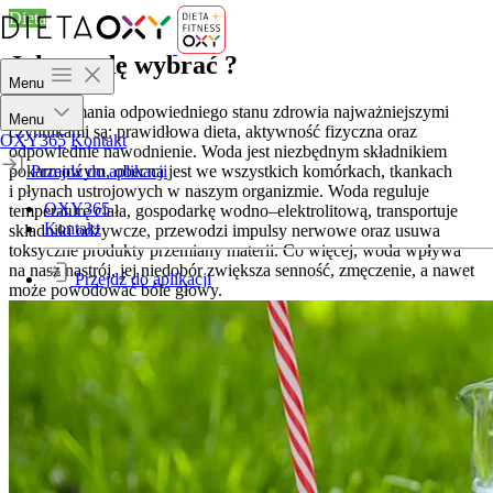
Dieta
Jaką wodę wybrać ?
Menu
Dla utrzymania odpowiedniego stanu zdrowia najważniejszymi
Menu
czynnikami są: prawidłowa dieta, aktywność fizyczna oraz
OXY365
Kontakt
odpowiednie nawodnienie. Woda jest niezbędnym składnikiem
pokarmowym, obecna jest we wszystkich komórkach, tkankach
Przejdź do aplikacji
i płynach ustrojowych w naszym organizmie. Woda reguluje
OXY365
temperaturę ciała, gospodarkę wodno–elektrolitową, transportuje
Kontakt
składniki odżywcze, przewodzi impulsy nerwowe oraz usuwa
toksyczne produkty przemiany materii. Co więcej, woda wpływa
na nasz nastrój, jej niedobór zwiększa senność, zmęczenie, a nawet
Przejdź do aplikacji
może powodować bóle głowy.