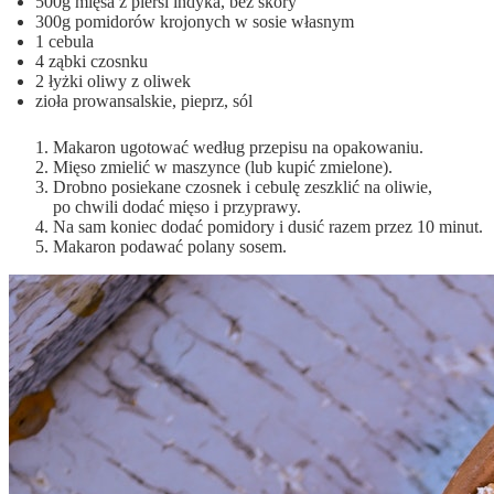
500g mięsa z piersi indyka, bez skóry
300g pomidorów krojonych w sosie własnym
1 cebula
4 ząbki czosnku
2 łyżki oliwy z oliwek
zioła prowansalskie, pieprz, sól
Makaron ugotować według przepisu na opakowaniu.
Mięso zmielić w maszynce (lub kupić zmielone).
Drobno posiekane czosnek i cebulę zeszklić na oliwie,
po chwili dodać mięso i przyprawy.
Na sam koniec dodać pomidory i dusić razem przez 10 minut.
Makaron podawać polany sosem.