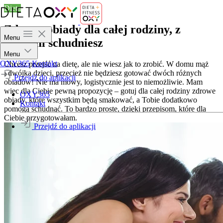
Dieta
Zdrowe obiady dla całej rodziny, z
Menu
którymi schudniesz
Menu
OXY365
Kontakt
Chcesz przejść na dietę, ale nie wiesz jak to zrobić. W domu mąż
i dwójka dzieci, przecież nie będziesz gotować dwóch różnych
Przejdź do aplikacji
obiadów! Nie ma mowy, logistycznie jest to niemożliwie. Mam
więc dla Ciebie pewną propozycję – gotuj dla całej rodziny zdrowe
OXY365
obiady, które wszystkim będą smakować, a Tobie dodatkowo
Kontakt
pomogą schudnąć. To bardzo proste, dzięki przepisom, które dla
Ciebie przygotowałam.
Przejdź do aplikacji