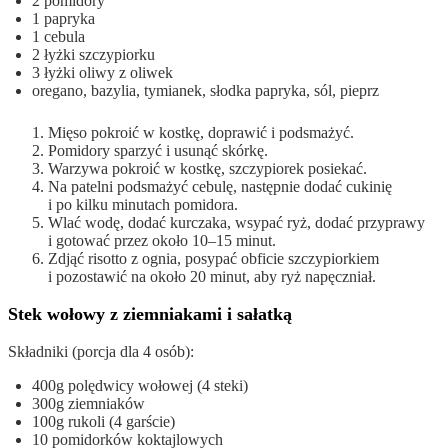
2 pomidory
1 papryka
1 cebula
2 łyżki szczypiorku
3 łyżki oliwy z oliwek
oregano, bazylia, tymianek, słodka papryka, sól, pieprz
Mięso pokroić w kostkę, doprawić i podsmażyć.
Pomidory sparzyć i usunąć skórkę.
Warzywa pokroić w kostkę, szczypiorek posiekać.
Na patelni podsmażyć cebulę, następnie dodać cukinię
i po kilku minutach pomidora.
Wlać wodę, dodać kurczaka, wsypać ryż, dodać przyprawy
i gotować przez około 10–15 minut.
Zdjąć risotto z ognia, posypać obficie szczypiorkiem
i pozostawić na około 20 minut, aby ryż napęczniał.
Stek wołowy z ziemniakami i sałatką
Składniki (porcja dla 4 osób):
400g polędwicy wołowej (4 steki)
300g ziemniaków
100g rukoli (4 garście)
10 pomidorków koktajlowych