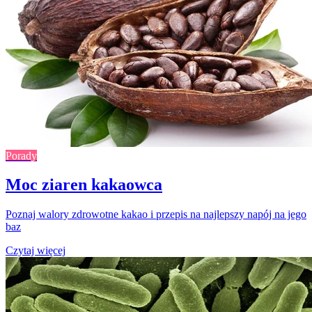
Porady
Moc ziaren kakaowca
Poznaj walory zdrowotne kakao i przepis na najlepszy napój na jego
baz
Czytaj więcej