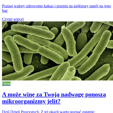
Poznaj walory zdrowotne kakao i przepis na najlepszy napój na jego
baz
Czytaj więcej
Dieta
A może winę za Twoją nadwagę ponoszą
mikroorganizmy jelit?
Dziś Dzień Puszystych. Z tej okazji warto poznać ostatnie,