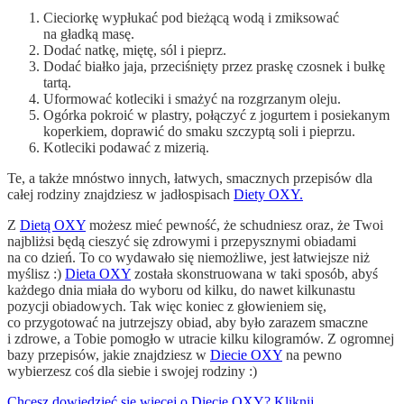
Cieciorkę wypłukać pod bieżącą wodą i zmiksować
na gładką masę.
Dodać natkę, miętę, sól i pieprz.
Dodać białko jaja, przeciśnięty przez praskę czosnek i bułkę
tartą.
Uformować kotleciki i smażyć na rozgrzanym oleju.
Ogórka pokroić w plastry, połączyć z jogurtem i posiekanym
koperkiem, doprawić do smaku szczyptą soli i pieprzu.
Kotleciki podawać z mizerią.
Te, a także mnóstwo innych, łatwych, smacznych przepisów dla
całej rodziny znajdziesz w jadłospisach
Diety OXY.
Z
Dietą OXY
możesz mieć pewność, że schudniesz oraz, że Twoi
najbliżsi będą cieszyć się zdrowymi i przepysznymi obiadami
na co dzień. To co wydawało się niemożliwe, jest łatwiejsze niż
myślisz :)
Dieta OXY
została skonstruowana w taki sposób, abyś
każdego dnia miała do wyboru od kilku, do nawet kilkunastu
pozycji obiadowych. Tak więc koniec z głowieniem się,
co przygotować na jutrzejszy obiad, aby było zarazem smaczne
i zdrowe, a Tobie pomogło w utracie kilku kilogramów. Z ogromnej
bazy przepisów, jakie znajdziesz w
Diecie OXY
na pewno
wybierzesz coś dla siebie i swojej rodziny :)
Chcesz dowiedzieć się więcej o Diecie OXY? Kliknij.