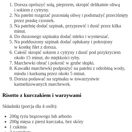
Dorsza oprószyć solą, pieprzem, skropić delikatnie oliwą
i sokiem z cytryny.
Na patelni rozgrzać pozostałą oliwę i podsmażyć przeciśnięty
przez praskę czosnek.
Na patelnię dodać szpinak, przyprawić i dusić przez kilka
minut.
Do duszonego szpinaku dodać mleko i wymieszać.
Na podduszony szpinak dodać opłukany i pokrojony
w kostkę filet z dorsza.
Całość skropić sokiem z cytryny i dusić pod przykryciem
około 15 minut, do miękkości ryby.
Marchewki obrać i pokroić w grube słupki.
Kawałki marchewki podprażyć na patelni z odrobiną wody,
miodu i kurkumą przez około 5 minut.
Dorsza podawać na szpinaku w towarzystwie
karmelizowanych marchewek.
Risotto z kurczakiem i warzywami
Składniki (porcja dla 4 osób):
200g ryżu brązowego lub arborio
200g mięsa z piersi kurczaka, bez skóry
1 cukinia