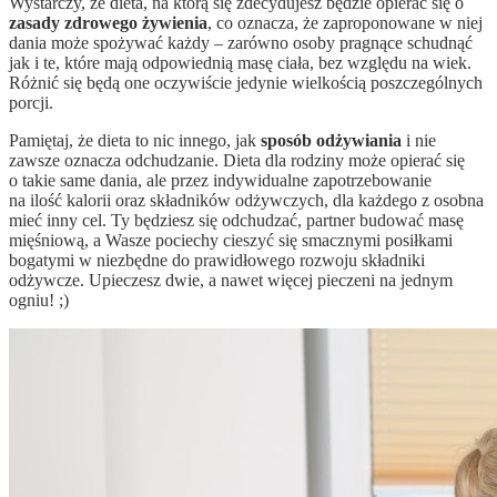
Wystarczy, że dieta, na którą się zdecydujesz będzie opierać się o
zasady zdrowego żywienia
, co oznacza, że zaproponowane w niej
dania może spożywać każdy – zarówno osoby pragnące schudnąć
jak i te, które mają odpowiednią masę ciała, bez względu na wiek.
Różnić się będą one oczywiście jedynie wielkością poszczególnych
porcji.
Pamiętaj, że dieta to nic innego, jak
sposób odżywiania
i nie
zawsze oznacza odchudzanie. Dieta dla rodziny może opierać się
o takie same dania, ale przez indywidualne zapotrzebowanie
na ilość kalorii oraz składników odżywczych, dla każdego z osobna
mieć inny cel. Ty będziesz się odchudzać, partner budować masę
mięśniową, a Wasze pociechy cieszyć się smacznymi posiłkami
bogatymi w niezbędne do prawidłowego rozwoju składniki
odżywcze. Upieczesz dwie, a nawet więcej pieczeni na jednym
ogniu! ;)