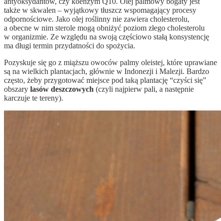
antyoksydantów, czy koenzym Q10. Olej palmowy bogaty jest
także w skwalen – wyjątkowy tłuszcz wspomagający procesy
odpornościowe. Jako olej roślinny nie zawiera cholesterolu,
a obecne w nim sterole mogą obniżyć poziom złego cholesterolu
w organizmie. Ze względu na swoją częściowo stałą konsystencję
ma długi termin przydatności do spożycia.
Pozyskuje się go z miąższu owoców palmy oleistej, które uprawiane
są na wielkich plantacjach, głównie w Indonezji i Malezji. Bardzo
często, żeby przygotować miejsce pod taką plantację “czyści się”
obszary
lasów deszczowych
(czyli najpierw pali, a następnie
karczuje te tereny).