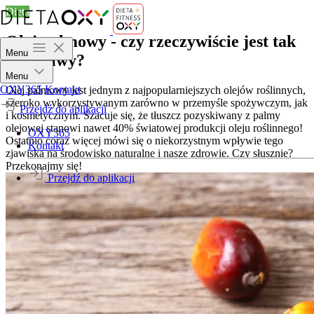
Dieta
Olej palmowy - czy rzeczywiście jest tak
Menu
szkodliwy?
Menu
OXY365
Kontakt
Olej palmowy jest jednym z najpopularniejszych olejów roślinnych,
szeroko wykorzystywanym zarówno w przemyśle spożywczym, jak
Przejdź do aplikacji
i kosmetycznym. Szacuje się, że tłuszcz pozyskiwany z palmy
olejowej stanowi nawet 40% światowej produkcji oleju roślinnego!
OXY365
Ostatnio coraz więcej mówi się o niekorzystnym wpływie tego
Kontakt
zjawiska na środowisko naturalne i nasze zdrowie. Czy słusznie?
Przekonajmy się!
Przejdź do aplikacji