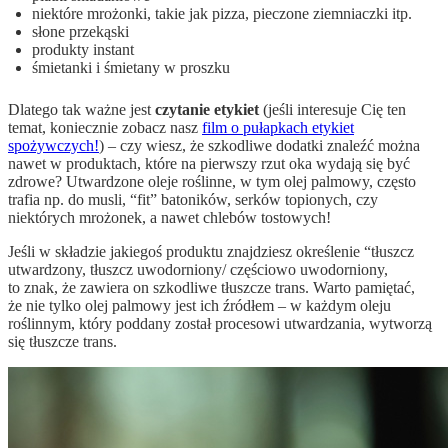
niektóre mrożonki, takie jak pizza, pieczone ziemniaczki itp.
słone przekąski
produkty instant
śmietanki i śmietany w proszku
Dlatego tak ważne jest
czytanie etykiet
(jeśli interesuje Cię ten
temat, koniecznie zobacz nasz
film o pułapkach etykiet
spożywczych!
) – czy wiesz, że szkodliwe dodatki znaleźć można
nawet w produktach, które na pierwszy rzut oka wydają się być
zdrowe? Utwardzone oleje roślinne, w tym olej palmowy, często
trafia np. do musli, “fit” batoników, serków topionych, czy
niektórych mrożonek, a nawet chlebów tostowych!
Jeśli w składzie jakiegoś produktu znajdziesz określenie “tłuszcz
utwardzony, tłuszcz uwodorniony/ częściowo uwodorniony,
to znak, że zawiera on szkodliwe tłuszcze trans. Warto pamiętać,
że nie tylko olej palmowy jest ich źródłem – w każdym oleju
roślinnym, który poddany został procesowi utwardzania, wytworzą
się tłuszcze trans.