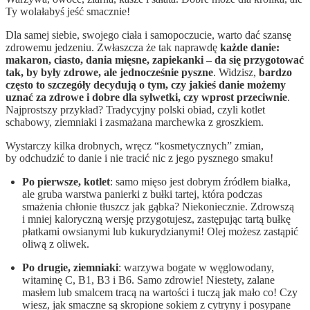
Ty wolałabyś jeść smacznie!
Dla samej siebie, swojego ciała i samopoczucie, warto dać szansę
zdrowemu jedzeniu. Zwłaszcza że tak naprawdę
każde danie:
makaron, ciasto, dania mięsne, zapiekanki – da się przygotować
tak, by były zdrowe, ale jednocześnie pyszne
. Widzisz,
bardzo
często to szczegóły decydują o tym, czy jakieś danie możemy
uznać za zdrowe i dobre dla sylwetki, czy wprost przeciwnie
.
Najprostszy przykład? Tradycyjny polski obiad, czyli kotlet
schabowy, ziemniaki i zasmażana marchewka z groszkiem.
Wystarczy kilka drobnych, wręcz “kosmetycznych” zmian,
by odchudzić to danie i nie tracić nic z jego pysznego smaku!
Po pierwsze, kotlet
: samo mięso jest dobrym źródłem białka,
ale gruba warstwa panierki z bułki tartej, która podczas
smażenia chłonie tłuszcz jak gąbka? Niekoniecznie. Zdrowszą
i mniej kaloryczną wersję przygotujesz, zastępując tartą bułkę
płatkami owsianymi lub kukurydzianymi! Olej możesz zastąpić
oliwą z oliwek.
Po drugie, ziemniaki
: warzywa bogate w węglowodany,
witaminę C, B1, B3 i B6. Samo zdrowie! Niestety, zalane
masłem lub smalcem tracą na wartości i tuczą jak mało co! Czy
wiesz, jak smaczne są skropione sokiem z cytryny i posypane