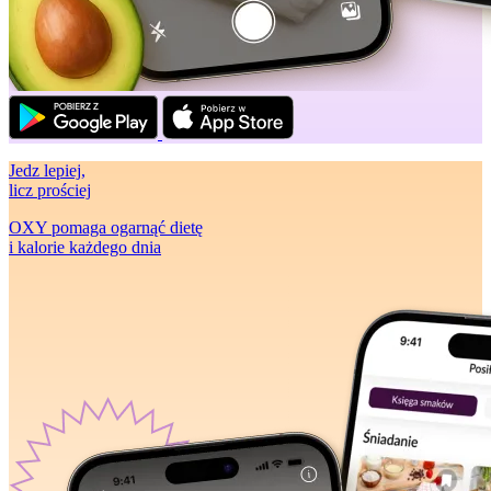
Jedz lepiej
,
licz prościej
OXY pomaga ogarnąć dietę
i kalorie każdego dnia