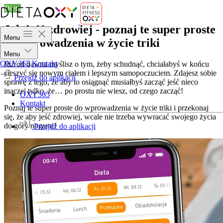
Dieta
Jak jeść zdrowiej - poznaj te super proste
Menu
do wprowadzenia w życie triki
Menu
OXY365
Kontakt
Już od dawna myślisz o tym, żeby schudnąć, chciałabyś w końcu
cieszyć się nowym ciałem i lepszym samopoczuciem. Zdajesz sobie
Przejdź do aplikacji
sprawę z tego, że aby to osiągnąć musiałbyś zacząć jeść nieco
inaczej tylko, że… po prostu nie wiesz, od czego zacząć!
OXY365
Kontakt
Poznaj te super proste do wprowadzenia w życie triki i przekonaj
się, że aby jeść zdrowiej, wcale nie trzeba wywracać swojego życia
do góry nogami!
Przejdź do aplikacji