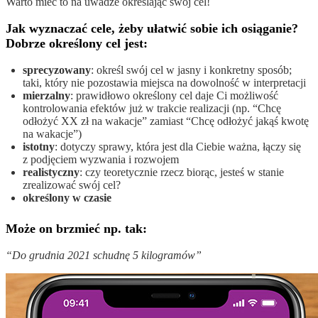
Warto mieć to na uwadze określając swój cel!
Jak wyznaczać cele, żeby ułatwić sobie ich osiąganie?
Dobrze określony cel jest:
sprecyzowany
: określ swój cel w jasny i konkretny sposób;
taki, który nie pozostawia miejsca na dowolność w interpretacji
mierzalny
: prawidłowo określony cel daje Ci możliwość
kontrolowania efektów już w trakcie realizacji (np. “Chcę
odłożyć XX zł na wakacje” zamiast “Chcę odłożyć jakąś kwotę
na wakacje”)
istotny
: dotyczy sprawy, która jest dla Ciebie ważna, łączy się
z podjęciem wyzwania i rozwojem
realistyczny
: czy teoretycznie rzecz biorąc, jesteś w stanie
zrealizować swój cel?
określony w czasie
Może on brzmieć np. tak:
“Do grudnia 2021 schudnę 5 kilogramów”