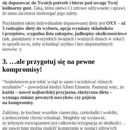
się dopasować do Twoich potrzeb i bierze pod uwagę Twój
kulinarny gust
. Taką, która ułatwi Ci zdrowe odżywianie i sprawi,
że sama zaczniesz dostrzegać jego zalety.
Przykładem takiej indywidualnie dopasowanej diety jest
OXY
–
aż
5 rodzajów diety do wyboru, opcja wymiany składników
i przepisów, wygodna lista zakupów, jadłospisy okolicznościowe
(tak, pamiętamy o wszystkich świętach i ważnych dniach w roku!)
to sposób na to, żeby schudnąć szybko i bez niepotrzebnych
nerwów :)
3. …ale przygotuj się na pewne
kompromisy!
“Szaleństwem jest robić wciąż to samo i oczekiwać różnych
rezultatów” – powiedział kiedyś Albert Einstein. Pamiętaj więc, że
każda – nawet najbardziej przyjazna, elastyczna dieta –
wymaga zmiany pewnych nawyków czy pójścia
na kompromisy
.
Załóżmy, że kochasz wszelkie ciasteczka, czekoladki i wafelki,
a jednocześnie chcesz schudnąć. Mogłoby się wydawać,
że jedynym rozwiązaniem jest całkowita rezygnacja ze słodkości…
ale nawet tutaj można znaleźć kompromis w postaci zdrowych