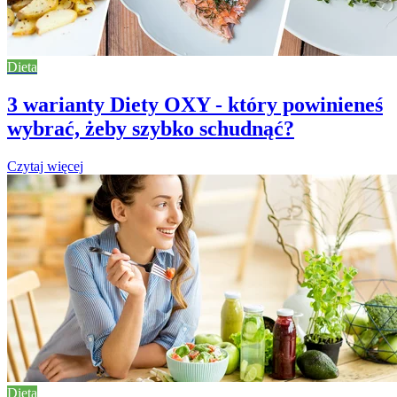
Dieta
3 warianty Diety OXY - który powinieneś
wybrać, żeby szybko schudnąć?
Czytaj więcej
Dieta