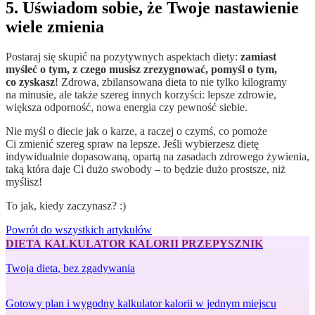
5. Uświadom sobie, że Twoje nastawienie
wiele zmienia
Postaraj się skupić na pozytywnych aspektach diety:
zamiast
myśleć o tym, z czego musisz zrezygnować, pomyśl o tym,
co zyskasz
! Zdrowa, zbilansowana dieta to nie tylko kilogramy
na minusie, ale także szereg innych korzyści: lepsze zdrowie,
większa odporność, nowa energia czy pewność siebie.
Nie myśl o diecie jak o karze, a raczej o czymś, co pomoże
Ci zmienić szereg spraw na lepsze. Jeśli wybierzesz dietę
indywidualnie dopasowaną, opartą na zasadach zdrowego żywienia,
taką która daje Ci dużo swobody – to będzie dużo prostsze, niż
myślisz!
To jak, kiedy zaczynasz? :)
Powrót do wszystkich artykułów
DIETA
KALKULATOR KALORII
PRZEPYSZNIK
Twoja dieta
, bez zgadywania
Gotowy plan i wygodny kalkulator kalorii w jednym miejscu