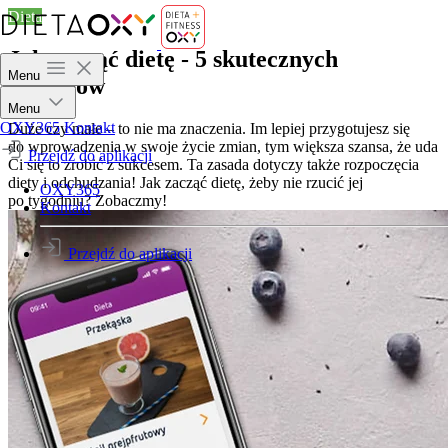
Dieta
Jak zacząć dietę - 5 skutecznych
Menu
sposobów
Menu
OXY365
Kontakt
Duże czy małe – to nie ma znaczenia. Im lepiej przygotujesz się
do wprowadzenia w swoje życie zmian, tym większa szansa, że uda
Przejdź do aplikacji
Ci się to zrobić z sukcesem. Ta zasada dotyczy także rozpoczęcia
diety i odchudzania! Jak zacząć dietę, żeby nie rzucić jej
OXY365
po tygodniu? Zobaczmy!
Kontakt
Przejdź do aplikacji