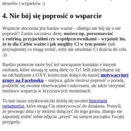
deserów i wypieków :)
4. Nie bój się poprosić o wsparcie
Wsparcie otoczenia jest bardzo ważne – dlatego nie bój się o nie
poprosić! Zanim zaczniesz dietę,
możesz np. porozmawiać
z rodziną, przyjaciółmi czy współpracownikami – wyjaśnić im,
że to dla Ciebie ważne i jak mogliby Ci w tym pomóc
(lub
przynajmniej co mogą zrobić, żeby nie utrudniać Ci dojścia do celu
;)).
Bardzo pomocne może być też nawiązanie kontaktu z innymi
osobami, które stosują tę samą dietę co Ty! Jeśli zdecydujesz się
na odchudzanie z OXY, koniecznie dołącz do naszej
motywacyjnej
grupy na Facebooku
– miejsca, gdzie możesz poprosić o poradę,
podzielić się swoimi obserwacjami i sukcesami, ale także otrzymać
mnóstwo wsparcia w kryzysowych momentach.
To tam nasze użytkowniczki dzielą się swoimi
historiami
metamorfoz
, które mogą Cię zmotywować do działania. Pomyśl,
że pewnego dnia i ty możesz dołączyć do tego grona, dlatego nie
zapomnij zrobić sobie zdjęcia „przed” na samym początku Twojej
przygody.