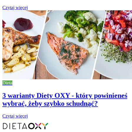
Czytaj więcej
Dieta
3 warianty Diety OXY - który powinieneś
wybrać, żeby szybko schudnąć?
Czytaj więcej