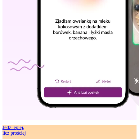
Jedz lepiej
,
licz prościej