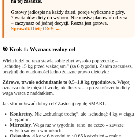
na tej zasadzie.
Gotowy jadłospis na każdy dzień, porcje wyliczone z góry,
7 wariantów diety do wyboru. Nie musisz planować od zera
– zaczynasz od jednej decyzji. Reszta jest gotowa.
Sprawdź Dietę OXY →
🎯 Krok 1: Wyznacz realny cel
Wielu ludzi od razu stawia sobie zbyt wysoko poprzeczkę –
„schudnę 15 kg przed wakacjami” (za 6 tygodni). Zanim zaczniesz,
przyjmij do wiadomości jedno żelazne prawo dietetyki:
Zdrowe, trwałe odchudzanie to 0,5–1,0 kg tygodniowo.
Więcej
oznacza utratę mięśni i wodę, nie tłuszcz – a po zakończeniu diety
waga wraca z naddatkiem.
Jak sformułować dobry cel? Zastosuj regułę SMART:
Konkretny.
Nie „schudnąć trochę”, ale „schudnąć 4 kg w ciągu
6 tygodni”.
Mierzalny.
Waga raz w tygodniu, rano, na czczo – zawsze
w tych samych warunkach.
Osiągalny.
4 kg w 6 tygodni to ~0,65 kg/tydzień – realne