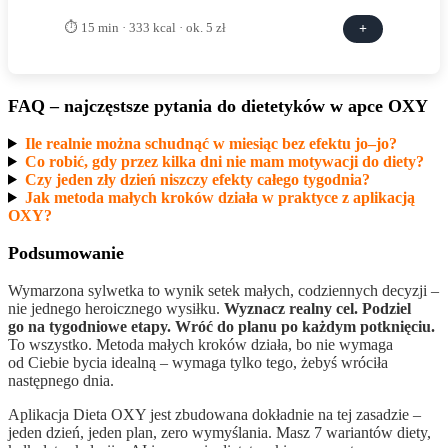
⏱ 15 min · 333 kcal · ok. 5 zł
+
FAQ – najczęstsze pytania do dietetyków w apce OXY
Ile realnie można schudnąć w miesiąc bez efektu jo–jo?
Co robić, gdy przez kilka dni nie mam motywacji do diety?
Czy jeden zły dzień niszczy efekty całego tygodnia?
Jak metoda małych kroków działa w praktyce z aplikacją
OXY?
Podsumowanie
Wymarzona sylwetka to wynik setek małych, codziennych decyzji –
nie jednego heroicznego wysiłku.
Wyznacz realny cel. Podziel
go na tygodniowe etapy. Wróć do planu po każdym potknięciu.
To wszystko. Metoda małych kroków działa, bo nie wymaga
od Ciebie bycia idealną – wymaga tylko tego, żebyś wróciła
następnego dnia.
Aplikacja Dieta OXY jest zbudowana dokładnie na tej zasadzie –
jeden dzień, jeden plan, zero wymyślania. Masz 7 wariantów diety,