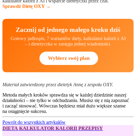
kalkulator kalorii z AI i wsparcie dietetyczki przez czat.
Sprawdź Dietę OXY →
Zacznij od jednego małego kroku dziś
Gotowy jadłospis, 7 wariantów diety, kalkulator kalorii z AI
– i dietetyczka w zasięgu jednej wiadomości.
Wybierz swój plan
Materiał zatwierdzony przez dietetyk Annę z zespołu OXY.
Metoda małych kroków sprawdza się w każdej dziedzinie naszej
działalności – nie tylko w odchudzaniu. Musisz się z nią zapoznać
i zacząć stosować. Wówczas będziesz miał dużo większe szanse
na osiągnięcie sukcesu.
Powrót do wszystkich artykułów
DIETA
KALKULATOR KALORII
PRZEPISY