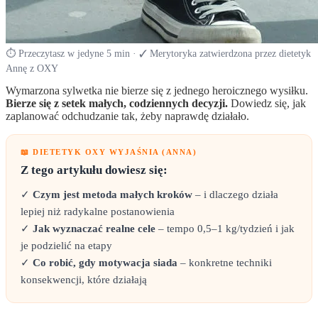
⏱ Przeczytasz w jedyne 5 min · ✓ Merytoryka zatwierdzona przez dietetyk
Annę z OXY
Wymarzona sylwetka nie bierze się z jednego heroicznego wysiłku.
Bierze się z setek małych, codziennych decyzji.
Dowiedz się, jak
zaplanować odchudzanie tak, żeby naprawdę działało.
📖 DIETETYK OXY WYJAŚNIA (ANNA)
Z tego artykułu dowiesz się:
✓
Czym jest metoda małych kroków
– i dlaczego działa
lepiej niż radykalne postanowienia
✓
Jak wyznaczać realne cele
– tempo 0,5–1 kg/tydzień i jak
je podzielić na etapy
✓
Co robić, gdy motywacja siada
– konkretne techniki
konsekwencji, które działają