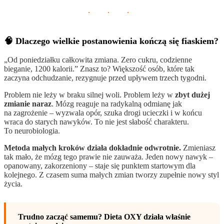
· · ·
🧠 Dlaczego wielkie postanowienia kończą się fiaskiem?
„Od poniedziałku całkowita zmiana. Zero cukru, codzienne
bieganie, 1200 kalorii.” Znasz to? Większość osób, które tak
zaczyna odchudzanie, rezygnuje przed upływem trzech tygodni.
Problem nie leży w braku silnej woli. Problem leży w
zbyt dużej
zmianie naraz
. Mózg reaguje na radykalną odmianę jak
na zagrożenie – wyzwala opór, szuka drogi ucieczki i w końcu
wraca do starych nawyków. To nie jest słabość charakteru.
To neurobiologia.
Metoda małych kroków działa dokładnie odwrotnie.
Zmieniasz
tak mało, że mózg tego prawie nie zauważa. Jeden nowy nawyk –
opanowany, zakorzeniony – staje się punktem startowym dla
kolejnego. Z czasem suma małych zmian tworzy zupełnie nowy styl
życia.
Trudno zacząć samemu? Dieta OXY działa właśnie