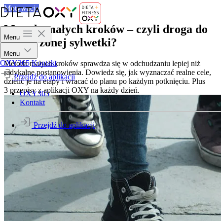
Motywacja
Metoda małych kroków – czyli droga do
Menu
wymarzonej sylwetki?
Menu
OXY365
Kontakt
Metoda małych kroków sprawdza się w odchudzaniu lepiej niż
radykalne postanowienia. Dowiedz się, jak wyznaczać realne cele,
Przejdź do aplikacji
dzielić je na etapy i wracać do planu po każdym potknięciu. Plus
3 przepisy z aplikacji OXY na każdy dzień.
OXY365
Kontakt
Przejdź do aplikacji