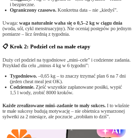
i bezpieczne.
Ograniczony czasowo.
Konkretna data – nie „kiedyś”.
Uwaga:
waga naturalnie waha się o 0,5–2 kg w ciągu dnia
(woda, sól, cykl menstruacyjny). Nie oceniaj postępów po jednym
pomiarze – licz średnią z tygodnia.
📋 Krok 2: Podziel cel na małe etapy
Duży cel podziel na tygodniowe „mini–cele” i codzienne zadania.
Przykład dla celu „minus 4 kg w 6 tygodni”:
Tygodniowo.
–0,65 kg – to znaczy trzymać plan 6 na 7 dni
(jeden cheat meal jest OK).
Codziennie.
Zjeść wszystkie zaplanowane posiłki, wypić
1,5 l wody, zrobić 8000 kroków.
Każde zrealizowane mini–zadanie to mały sukces.
I to właśnie
te małe sukcesy budują motywację – nie obietnica wymarzonej
sylwetki za 2 miesiące, ale poczucie „zrobiłam to dziś”.