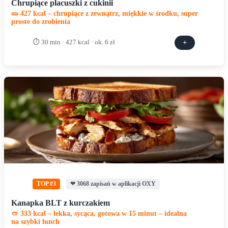
Chrupiące placuszki z cukinii
🥒 427 kcal – chrupiące z zewnątrz, miękkie w środku, super
proste do zrobienia
⏱ 30 min · 427 kcal · ok. 6 zł
+
TOP #3
❤ 3068 zapisań w aplikacji OXY
Kanapka BLT z kurczakiem
🥙 333 kcal – lekka, sycąca, gotowa w 15 minut – idealna
na szybki lunch