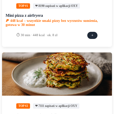
TOP #1
❤ 8190 zapisań w aplikacji OXY
Mini pizza z airfryera
🍕 448 kcal – wszystkie smaki pizzy bez wyrzutów sumienia,
gotowa w 30 minut
⏱ 30 min · 448 kcal · ok. 8 zł
+
TOP #2
❤ 7111 zapisań w aplikacji OXY