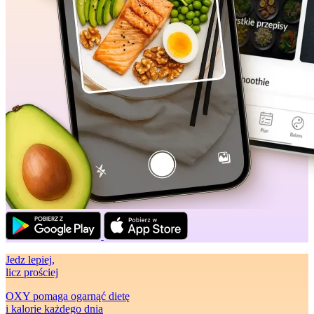
Jedz lepiej
,
licz prościej
OXY pomaga ogarnąć dietę
i kalorie każdego dnia