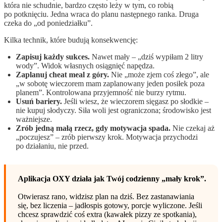
która nie schudnie, bardzo często leży w tym, co robią
po potknięciu. Jedna wraca do planu następnego ranka. Druga
czeka do „od poniedziałku”.
Kilka technik, które budują konsekwencję:
Zapisuj każdy sukces.
Nawet mały – „dziś wypiłam 2 litry
wody”. Widok własnych osiągnięć napędza.
Zaplanuj cheat meal z góry.
Nie „może zjem coś złego”, ale
„w sobotę wieczorem mam zaplanowany jeden posiłek poza
planem”. Kontrolowana przyjemność nie burzy rytmu.
Usuń bariery.
Jeśli wiesz, że wieczorem sięgasz po słodkie –
nie kupuj słodyczy. Siła woli jest ograniczona; środowisko jest
ważniejsze.
Zrób jedną małą rzecz, gdy motywacja spada.
Nie czekaj aż
„poczujesz” – zrób pierwszy krok. Motywacja przychodzi
po działaniu, nie przed.
Aplikacja OXY działa jak Twój codzienny „mały krok”.
Otwierasz rano, widzisz plan na dziś. Bez zastanawiania
się, bez liczenia – jadłospis gotowy, porcje wyliczone. Jeśli
chcesz sprawdzić coś extra (kawałek pizzy ze spotkania),