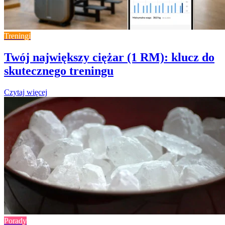
Treningi
Twój największy ciężar (1 RM): klucz do
skutecznego treningu
Czytaj więcej
Porady