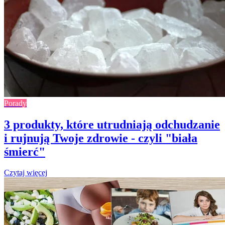
Porady
3 produkty, które utrudniają odchudzanie
i rujnują Twoje zdrowie - czyli "biała
śmierć"
Czytaj więcej