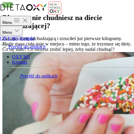
Dieta
Dlaczego nie chudniesz na diecie
Menu
odchudzającej?
Menu
OXY365
Kontakt
Zacząłeś dietę odchudzającą i zrzuciłeś już pierwsze kilogramy.
Nagle masa ciała staje w miejscu – mimo tego, że trzymasz się diety.
Przejdź do aplikacji
Co się stało? Co możesz zrobić lepiej, żeby nadal chudnąć?
OXY365
Kontakt
Przejdź do aplikacji