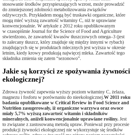
stosowanie środków przyspieszających wzrost, może prowadzić
do zmniejszonej zdolności metabolizowania związków
odżywczych. Przykładem mogą być truskawki organiczne, które
mogą mieć wyższą zawartość witaminy C, niż te uprawiane
konwencjonalnie. W artykule z 2012 roku opublikowanym
w czasopiśmie Journal for the Science of Food and Agriculture
stwierdzono, że zawartość kwasów tłuszczowych omega–3 (jest
to zalecany tłuszcz, który znajduje się między innymi w rybach)
znajdujących się w produktach mlecznych jest wyższa w okresie
letnim, kiedy krowy produkują najwięcej mleka. Zawartość tego
składnika zmienia się zatem “sezonowo”.
Jakie są korzyści ze spożywania żywności
ekologicznej?
Zdrowa żywność zapewnia wyższy poziom witaminy C, żelaza,
magnezu i fosforu w porównaniu do nieekologicznej.
W 2011 roku
badania opublikowane w Critical Review in Food Science and
Nutrition zasugerowały, iż organiczne warzywa oraz owoce
miały 5,7% wyższą zawartość witamin i składników
mineralnych, aniżeli konwencjonalnie uprawiane rośliny.
Jest
to związane z zastosowaną metodą upraw. Ponieważ przy procesie
produkcji żywności ekologicznej nie wykorzystuje się środków