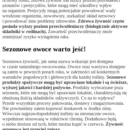
ochrony roślin, zdrowa żywność ma niższy poziom pozostałości
azotanów i pestycydów, które mogą mieć szkodliwy wpływ
na organizm. Pestycydy mogą potencjalnie powodować wady
wrodzone organizmu, nowotwory, uszkadzać układ nerwowy
i powodować inne problemy zdrowotne.
Zdrowa żywność często
posiada wyższy poziom przeciwutleniaczy (biologicznie aktywne
składniki w roślinach).
Zawartość przeciwutleniaczy może
zmniejszać ryzyko wystąpienia raka.
Sezonowe owoce warto jeść!
Sezonowa żywność, jak sama nazwa wskazuje jest dostępna
w czasie naturalnego owocowania. Owoce oraz warzywa dostępne
są zatem w pewnych porach roku, w zależności od konkretnych
warunków pogodowych i glebowych dla każdej rośliny.
Sezonowe
produkty spożywcze mogą być uprawiane lokalnie i są świeższe,
wyższej jakości i bardziej pożywne.
Produkty wytwarzane poza
sezonem, które nie mogą być uprawiane lokalnie, charakteryzują się
obniżoną ilością składników odżywczych. Co na to wpływa?
Przede wszystkim procesy pakowania, dostawy i magazynowania.
Nie powinniśmy zatem kupować truskawek w środku zimy.
Wówczas najprawdopodobniej trafimy na niesmaczne owoce,
wypełnione stosowaną w rolnictwie chemią. Dodatkowo będą
o niebo droższe od tych, które można kupić w czerwcu.
Żywność
sezonowa jest przecież tańsza.