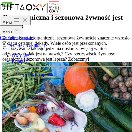
Dieta
Czy organiczna i sezonowa żywność jest
Menu
lepsza?
Menu
OXY365
Kontakt
Zainteresowanie organiczną, sezonową żywnością znacznie wzrosło
w ciągu ostatniej dekady. Wiele osób jest przekonanych,
Przejdź do aplikacji
że spożywanie takiego jedzenia dostarcza więcej wartości
odżywczych. Jak jest naprawdę? Czy rzeczywiście żywność
OXY365
organiczna i sezonowa jest lepsza? Zobaczmy!
Kontakt
Przejdź do aplikacji