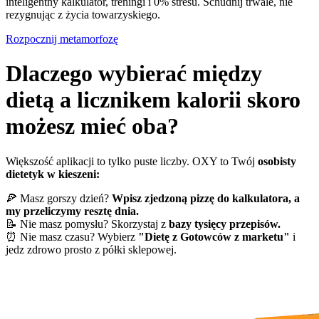
inteligentny kalkulator, treningi i 0% stresu. Schudnij trwale, nie
rezygnując z życia towarzyskiego.
Rozpocznij metamorfozę
Dlaczego wybierać między
dietą a licznikem kalorii skoro
możesz mieć oba?
Większość aplikacji to tylko puste liczby. OXY to Twój
osobisty
dietetyk w kieszeni:
🍕 Masz gorszy dzień?
Wpisz zjedzoną pizzę do kalkulatora, a
my przeliczymy resztę dnia.
📝 Nie masz pomysłu? Skorzystaj z
bazy tysięcy przepisów.
⏰ Nie masz czasu? Wybierz
"Dietę z Gotowców z marketu"
i
jedz zdrowo prosto z półki sklepowej.