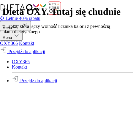
Dieta OXY. Tutaj się chudnie
🌻 Letnie 40% rabatu
#1 apka, która łączy wolność licznika kalorii z pewnością
Menu
planu dietetycznego.
Menu
OXY365
Kontakt
Przejdź do aplikacji
OXY365
Kontakt
Przejdź do aplikacji