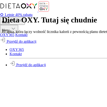
🌻 Letnie 40% rabatu
Dieta OXY. Tutaj się chudnie
Menu
Menu
#1 apka, która łączy wolność licznika kalorii z pewnością planu diete
OXY365
Kontakt
Przejdź do aplikacji
OXY365
Kontakt
Przejdź do aplikacji