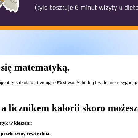
 się matematyką.
igentny kalkulator, treningi i 0% stresu. Schudnij trwale, nie rezygnują
a licznikem kalorii skoro możes
etyk w kieszeni:
przeliczymy resztę dnia.