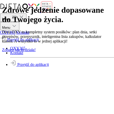
Zdrowe jedzenie dopasowane
do Twojego życia.
Menu
Menu
Dieta OXY to kompletny system posiłków: plan dnia, setki
OXY365
Kontakt
przepisów, przepysznik, inteligentna lista zakupów, kalkulator
Przejdź do aplikacji
kalorii. A wszystko to w jednej aplikacji!
OXY365
Zobacz jak to działa!
Kontakt
Przejdź do aplikacji