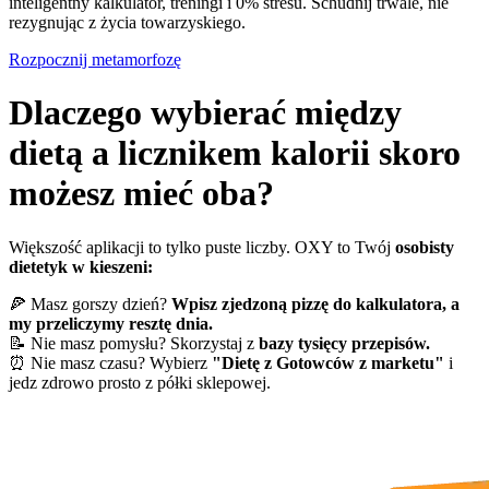
inteligentny kalkulator, treningi i 0% stresu. Schudnij trwale, nie
rezygnując z życia towarzyskiego.
Rozpocznij metamorfozę
Dlaczego wybierać między
dietą a licznikem kalorii skoro
możesz mieć oba?
Większość aplikacji to tylko puste liczby. OXY to Twój
osobisty
dietetyk w kieszeni:
🍕 Masz gorszy dzień?
Wpisz zjedzoną pizzę do kalkulatora, a
my przeliczymy resztę dnia.
📝 Nie masz pomysłu? Skorzystaj z
bazy tysięcy przepisów.
⏰ Nie masz czasu? Wybierz
"Dietę z Gotowców z marketu"
i
jedz zdrowo prosto z półki sklepowej.