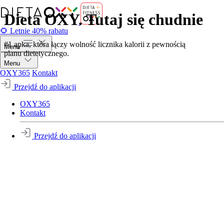
Dieta OXY. Tutaj się chudnie
🌻 Letnie 40% rabatu
#1 apka, która łączy wolność licznika kalorii z pewnością
Menu
planu dietetycznego.
Menu
OXY365
Kontakt
Przejdź do aplikacji
OXY365
Kontakt
Przejdź do aplikacji